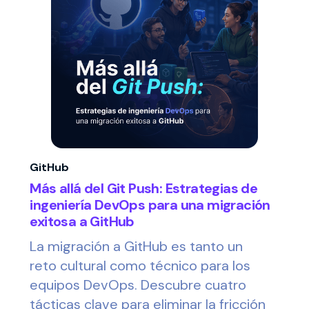
GitHub
Más allá del Git Push: Estrategias de
ingeniería DevOps para una migración
exitosa a GitHub
La migración a GitHub es tanto un
reto cultural como técnico para los
equipos DevOps. Descubre cuatro
tácticas clave para eliminar la fricción