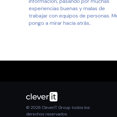
información, pasando por muchas
experiencias buenas y malas de
trabajar con equipos de personas. M
pongo a mirar hacia atrás..
© 2026 CleverIT Group todos los
derechos reservados