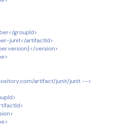
ber</groupId>
r-junit</artifactId>
er.version}</version>
pe>
ository.com/artifact/junit/junit -->
oupId>
rtifactId>
sion>
pe>