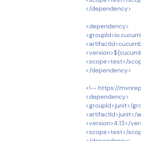
</dependency>
<dependency>
<groupId>io.cucum
<artifactId>cucumbe
<version>${cucumb
<scope>test</sco
</dependency>
<!-- https://mvnrep
<dependency>
<groupId>junit</gr
<artifactId>junit</a
<version>4.13</ver
<scope>test</sco
</dependency>