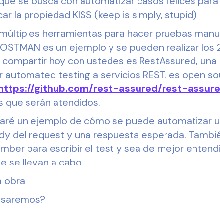
 que se busca con automatizar casos felices para 
car la propiedad KISS (keep is simply, stupid)
múltiples herramientas para hacer pruebas manu
POSTMAN es un ejemplo y se pueden realizar los 2
 compartir hoy con ustedes es RestAssured, una l
r automated testing a servicios REST, es open so
https://github.com/rest-assured/rest-assur
s que serán atendidos.
ejaré un ejemplo de cómo se puede automatizar u
ody del request y una respuesta esperada. Tambié
ber para escribir el test y sea de mejor entendi
e se llevan a cabo.
a obra
usaremos?