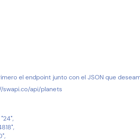
imero el endpoint junto con el JSON que deseam
/swapi.co/api/planets
"24",
4818",
",