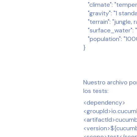
"climate": "tempera
"gravity": "1 standa
"terrain": "jungle, r
"surface_water": "
"population": "100
}
Nuestro archivo po
los tests:
<dependency>
<groupId>io.cucum
<artifactId>cucumb
<version>${cucumb
<scope>test</sco