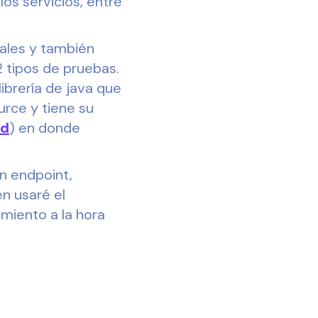
los servicios, entre
ales y también
 tipos de pruebas.
ibrería de java que
urce y tiene su
ed
) en donde
n endpoint,
n usaré el
miento a la hora