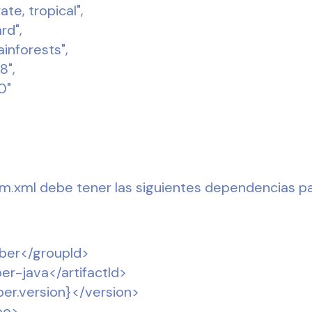
te, tropical",
rd",
ainforests",
8",
0"
m.xml debe tener las siguientes dependencias p
ber</groupId>
er-java</artifactId>
er.version}</version>
pe>