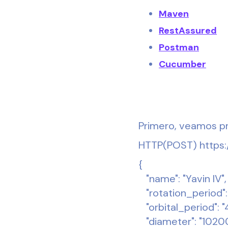
Maven
RestAssured
Postman
Cucumber
Primero, veamos pr
HTTP(POST) https:/
{
"name": "Yavin IV",
"rotation_period": 
"orbital_period": "
"diameter": "10200