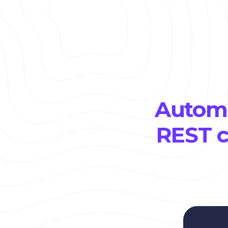
Automa
REST c