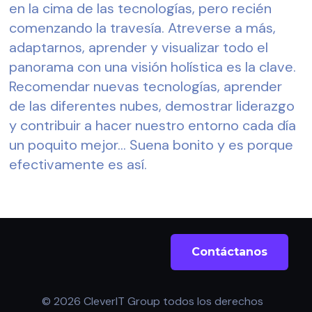
en la cima de las tecnologías, pero recién 
comenzando la travesía. Atreverse a más, 
adaptarnos, aprender y visualizar todo el 
panorama con una visión holística es la clave. 
Recomendar nuevas tecnologías, aprender 
de las diferentes nubes, demostrar liderazgo 
y contribuir a hacer nuestro entorno cada día 
un poquito mejor... Suena bonito y es porque 
efectivamente es así.
Contáctanos
© 2026 CleverIT Group todos los derechos