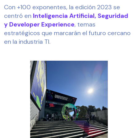
Con +100 exponentes, la edición 2023 se 
centró en 
Inteligencia Artificial, Seguridad 
y Developer Experience
, temas 
estratégicos que marcarán el futuro cercano 
en la industria TI.