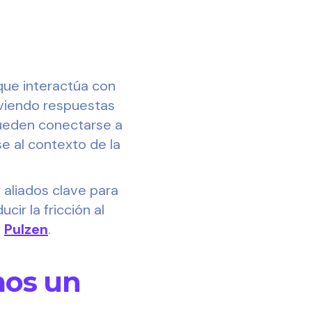
 que interactúa con
lviendo respuestas
 pueden conectarse a
e al contexto de la
 aliados clave para
cir la fricción al
n
Pulzen
.
mos un