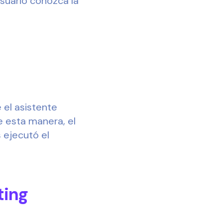
suario conozca la
el asistente
e esta manera, el
 ejecutó el
ting