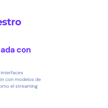
estro
icada con
 interfaces
ión con modelos de
como el streaming