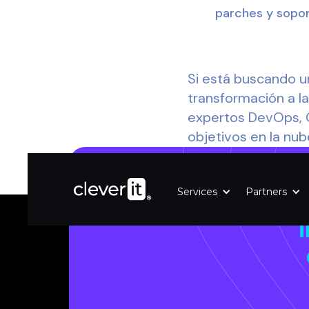
parches y sopor
Si está buscando u
transformación a la
expertos DevOps, C
objetivos en la nub
Services
Partners