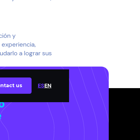
ción y
 experiencia,
darlo a lograr sus
ES
EN
ntact us
o
e