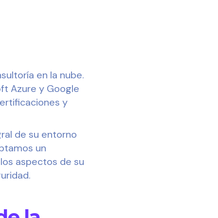
ultoría en la nube.
oft Azure y Google
rtificaciones y
ral de su entorno
optamos un
 los aspectos de su
guridad.
de la