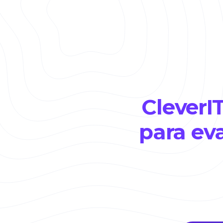
CleverI
para ev