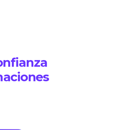
onfianza
maciones