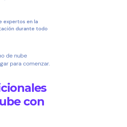
 expertos en la
ntación durante todo
rno de nube
ugar para comenzar.
icionales
nube con