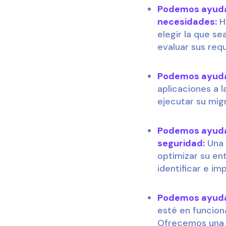
Podemos ayudar
necesidades:
Ha
elegir la que s
evaluar sus req
Podemos ayudarl
aplicaciones a 
ejecutar su migr
Podemos ayudarl
seguridad:
Una 
optimizar su en
identificar e im
Podemos ayudar
esté en funcion
Ofrecemos una v