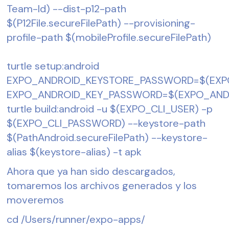
Team-Id) --dist-p12-path 
$(P12File.secureFilePath) --provisioning-
profile-path $(mobileProfile.secureFilePath)
turtle setup:android
EXPO_ANDROID_KEYSTORE_PASSWORD=$(EXP
EXPO_ANDROID_KEY_PASSWORD=$(EXPO_AND
turtle build:android -u $(EXPO_CLI_USER) -p 
$(EXPO_CLI_PASSWORD) --keystore-path 
$(PathAndroid.secureFilePath) --keystore-
alias $(keystore-alias) -t apk
Ahora que ya han sido descargados, 
tomaremos los archivos generados y los 
moveremos
cd /Users/runner/expo-apps/