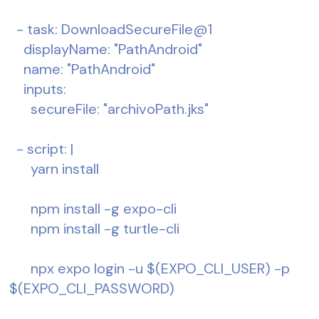
  - task: DownloadSecureFile@1
    displayName: "PathAndroid"
    name: "PathAndroid"
    inputs:
      secureFile: "archivoPath.jks"
  - script: |
      yarn install
      npm install -g expo-cli
      npm install -g turtle-cli
      npx expo login -u $(EXPO_CLI_USER) -p 
$(EXPO_CLI_PASSWORD) 