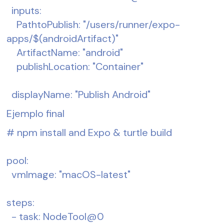
  inputs:
    PathtoPublish: "/users/runner/expo-
apps/$(androidArtifact)"
    ArtifactName: "android"
    publishLocation: "Container"
  displayName: "Publish Android"
Ejemplo final
# npm install and Expo & turtle build
pool:
  vmImage: "macOS-latest"
steps:
  - task: NodeTool@0