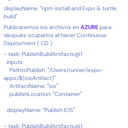
displayName: "npm install and Expo & turtle 
build"
Publicaremos los archivos en 
AZURE
 para 
después ocuparlos al hacer Continuous 
Deployment ( CD )
- task: PublishBuildArtifacts@1
  inputs:
    PathtoPublish: "/Users/runner/expo-
apps/$(iosArtifact)"
    ArtifactName: "ios"
    publishLocation: "Container"
  displayName: "Publish IOS"
- task: PublishBuildArtifacts@1