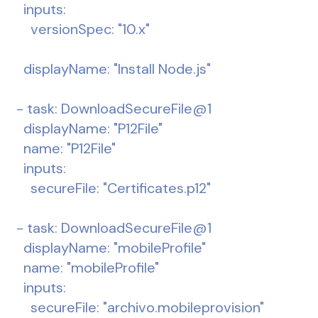
    inputs:
      versionSpec: "10.x"
    displayName: "Install Node.js"
  - task: DownloadSecureFile@1
    displayName: "P12File"
    name: "P12File"
    inputs:
      secureFile: "Certificates.p12"
  - task: DownloadSecureFile@1
    displayName: "mobileProfile"
    name: "mobileProfile"
    inputs:
      secureFile: "archivo.mobileprovision"