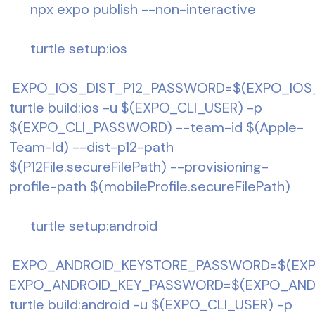
      npx expo publish --non-interactive
      turtle setup:ios 
 EXPO_IOS_DIST_P12_PASSWORD=$(EXPO_IOS
turtle build:ios -u $(EXPO_CLI_USER) -p 
$(EXPO_CLI_PASSWORD) --team-id $(Apple-
Team-Id) --dist-p12-path 
$(P12File.secureFilePath) --provisioning-
profile-path $(mobileProfile.secureFilePath) 
      turtle setup:android
 EXPO_ANDROID_KEYSTORE_PASSWORD=$(EX
EXPO_ANDROID_KEY_PASSWORD=$(EXPO_AND
turtle build:android -u $(EXPO_CLI_USER) -p 