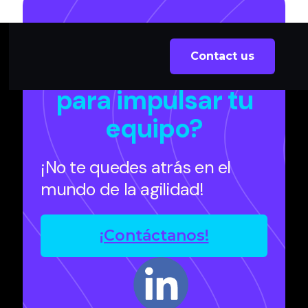
¿Necesitas un
Contact us
Scrum Master
para impulsar tu
equipo?
¡No te quedes atrás en el
mundo de la agilidad!
¡Contáctanos!