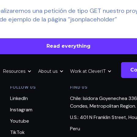
ealizaremos una petición de tipo GET nuestro pro
 de ejemplo de la página “jsonplaceholder”
Read everything
Co
Resources
About us
Work at CleverIT
FOLLOW US
FIND US
LinkedIn
Chile: Isidora Goyenechea 336
Condes, Metropolitan Region.
Instagram
U.S.: 401 N Franklin Street, Ho
Youtube
Peru
TikTok