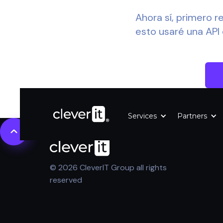
Ahora sí, primero r
esto usaré una API
Services
Partners
© 2026 CleverIT Group all rights
reserved