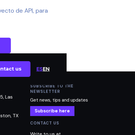
yecto de API, para
ES
EN
ntact us
SUBSCRIBE TO THE
NEWSLETTER
5, Las
Get news, tips and updates
Subscribe here
uston, TX
CONTACT US
Write to us at