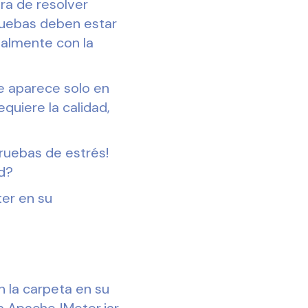
ra de resolver
pruebas deben estar
nalmente con la
e aparece solo en
quiere la calidad,
ruebas de estrés!
nd?
ter en su
n la carpeta en su
ama ApacheJMeter.jar