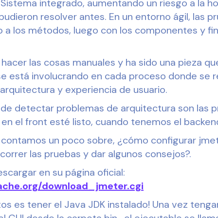
o Sistema integrado, aumentando un riesgo a la ho
pudieron resolver antes. En un entorno ágil, las 
to a los métodos, luego con los componentes y fi
 hacer las cosas manuales y ha sido una pieza qu
y se está involucrando en cada proceso donde se re
 arquitectura y experiencia de usuario.
e detectar problemas de arquitectura son las p
 en el front esté listo, cuando tenemos el backe
es contamos un poco sobre, ¿cómo configurar jme
orrer las pruebas y dar algunos consejos?.
cargar en su página oficial:
pache.org/download_jmeter.cgi
tos es tener el Java JDK instalado! Una vez tenga
 el GUI desde la carpeta bin , el ejecutable se ll