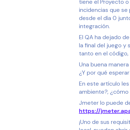
tiene el Proyecto 
incidencias que se 
desde el día 0 jun
integración.
El QA ha dejado de
la final del juego 
tanto en el código,
Una buena manera d
¿Y por qué esperar
En este artículo l
ambiente?, ¿cómo c
Jmeter lo puede des
https://jmeter.a
¡Uno de sus requisi
local, pueden abrir