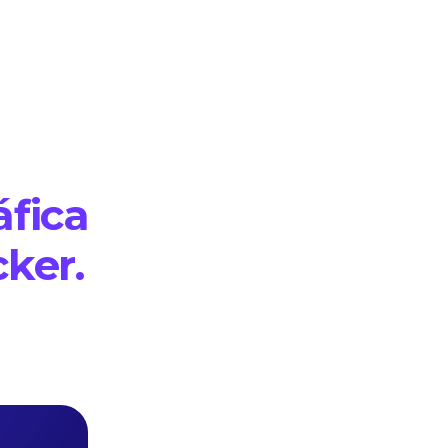
áfica
ker.