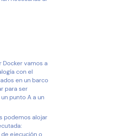
or Docker vamos a
logía con el
tados en un barco
r para ser
 un punto A a un
os podemos alojar
ecutada:
o de ejecución o