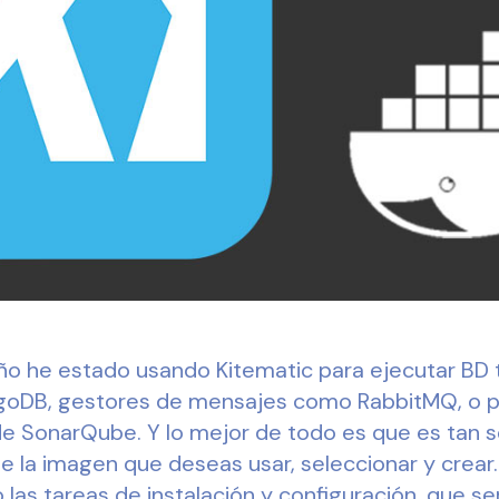
año he estado usando Kitematic para ejecutar BD 
oDB, gestores de mensajes como RabbitMQ, o pa
de SonarQube. Y lo mejor de todo es que es tan 
e la imagen que deseas usar, seleccionar y crear
as tareas de instalación y configuración, que ser