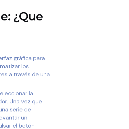
de: ¿Que
rfaz gráfica para
omatizar los
res a través de una
seleccionar la
dor. Una vez que
 una serie de
evantar un
lsar el botón