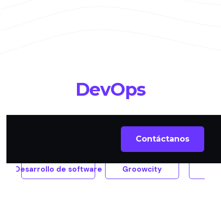
DevOps
All
Contáctanos
Desarrollo de software
Groowcity
Pul