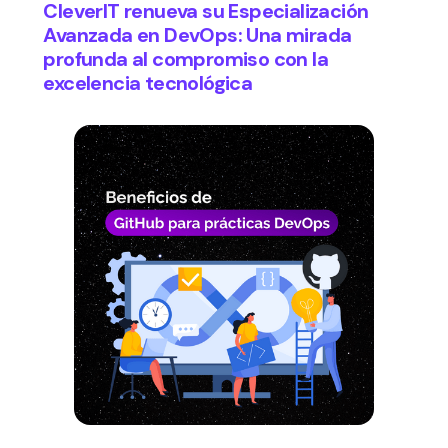
CleverIT renueva su Especialización
Avanzada en DevOps: Una mirada
profunda al compromiso con la
excelencia tecnológica