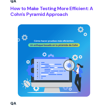
QA
How to Make Testing More Efficient: A
Cohn's Pyramid Approach
QA