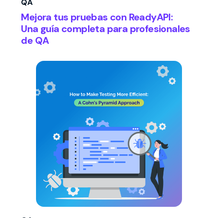
QA
Mejora tus pruebas con ReadyAPI:
Una guía completa para profesionales
de QA