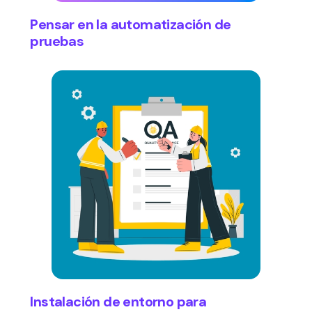
Pensar en la automatización de
pruebas
Instalación de entorno para