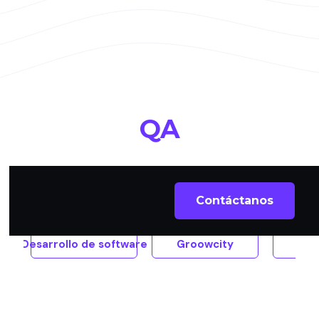
QA
All
Contáctanos
Desarrollo de software
Groowcity
Pul