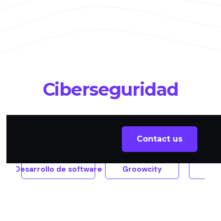
Ciberseguridad
All
Contact us
Desarrollo de software
Groowcity
Pul