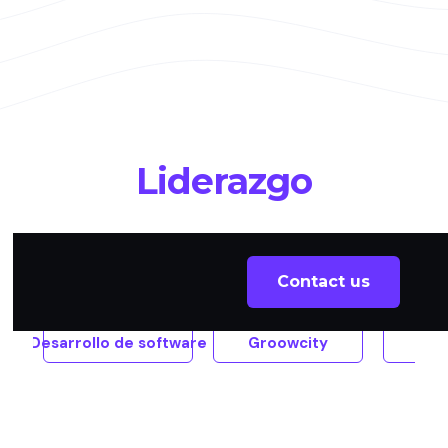
Liderazgo
All
Contact us
Desarrollo de software
Groowcity
Pul