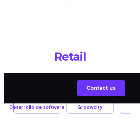
Retail
All
Contact us
Desarrollo de software
Groowcity
Pul