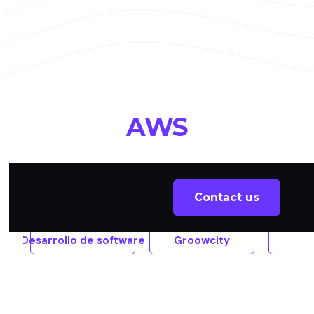
AWS
All
Contact us
Desarrollo de software
Groowcity
Pul